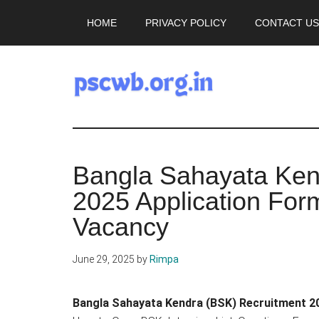
Skip
Skip
HOME
PRIVACY POLICY
CONTACT US
to
to
main
primary
content
sidebar
pscwb.org.in
Latest
Bangla Sahayata Ken
News,
2025 Application Fo
Job
Vacancy
Updates
June 29, 2025
by
Rimpa
2025
Bangla Sahayata Kendra (BSK) Recruitment 2