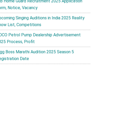
B Home Guard Recruitment 2025 Application
orm, Notice, Vacancy
pcoming Singing Auditions in India 2025 Reality
how List, Competitions
OCO Petrol Pump Dealership Advertisement
025 Process, Profit
igg Boss Marathi Audition 2025 Season 5
egistration Date