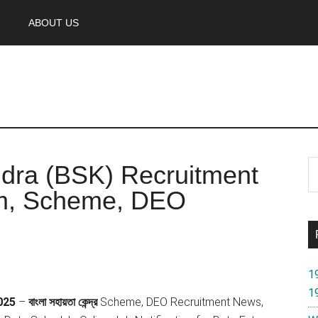
ABOUT US
P
S
dra (BSK) Recruitment
th
S
rm, Scheme, DEO
si
...
1
1
025
–
বাংলা সহায়তা কেন্দ্র
Scheme, DEO Recruitment News,