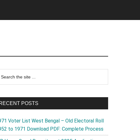
rimary
earch
e
idebar
te
RECENT POSTS
971 Voter List West Bengal – Old Electoral Roll
952 to 1971 Download PDF: Complete Process